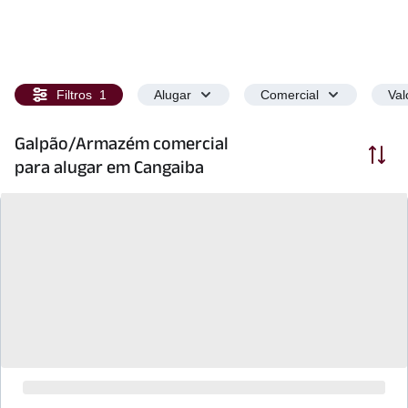
Filtros
1
Alugar
Comercial
Val
Galpão/Armazém comercial
Ordenar
para alugar em Cangaiba